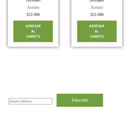
Acetato
Acetato
$
22.900
$
22.900
AGREGAR
AGREGAR
AL
AL
CARRITO
CARRITO
Subscríbete
Subscribete para recibir notificaciones de ofertas!
Subscribir
E
m
a
i
l
*