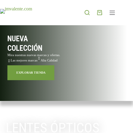
NUEVA
COLECCIÓN
Mira nuestras nuevas marcas y ofertas.
Las mejores marcas
Alta Calidad
EXPLORAR TIENDA
148 Artículos
LENTES ÓPTICOS