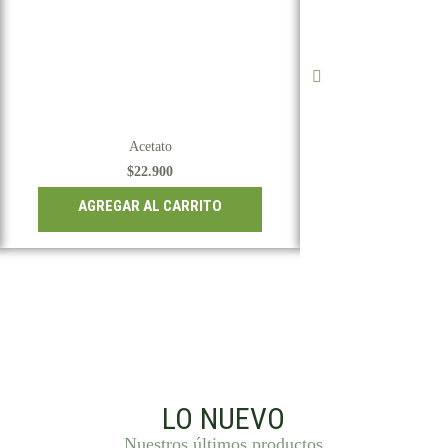
Acetato
Ace
$
22.900
$
22
AGREGAR AL CARRITO
AGREGAR 
LO NUEVO
Nuestros últimos productos